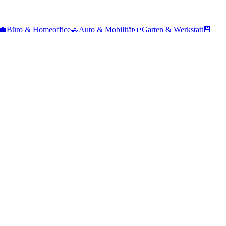
💼
Büro & Homeoffice
🚗
Auto & Mobilität
🌱
Garten & Werkstatt
💾