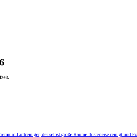
6
zeit.
remium-Luftreiniger, der selbst große Räume flüsterleise reinigt und Fo