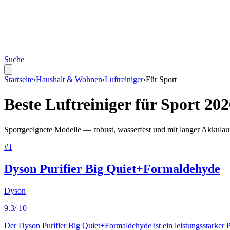
Suche
Startseite
›
Haushalt & Wohnen
›
Luftreiniger
›
Für
Sport
Beste
Luftreiniger
für
Sport
202
Sportgeeignete Modelle — robust, wasserfest und mit langer Akkulauf
#
1
Dyson Purifier Big Quiet+Formaldehyde
Dyson
9.3
/ 10
Der Dyson Purifier Big Quiet+Formaldehyde ist ein leistungsstarker P