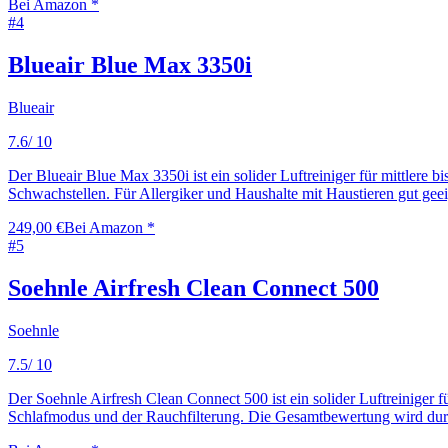
Bei Amazon *
#
4
Blueair Blue Max 3350i
Blueair
7.6
/ 10
Der Blueair Blue Max 3350i ist ein solider Luftreiniger für mittler
Schwachstellen. Für Allergiker und Haushalte mit Haustieren gut gee
249,00 €
Bei Amazon *
#
5
Soehnle Airfresh Clean Connect 500
Soehnle
7.5
/ 10
Der Soehnle Airfresh Clean Connect 500 ist ein solider Luftreiniger 
Schlafmodus und der Rauchfilterung. Die Gesamtbewertung wird durc