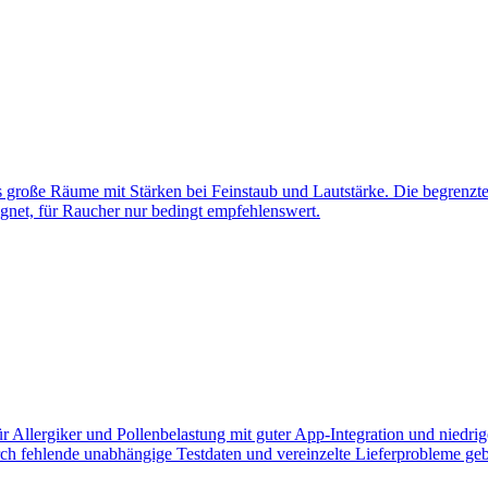
e bis große Räume mit Stärken bei Feinstaub und Lautstärke. Die begr
ignet, für Raucher nur bedingt empfehlenswert.
für Allergiker und Pollenbelastung mit guter App-Integration und nied
h fehlende unabhängige Testdaten und vereinzelte Lieferprobleme geb