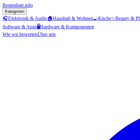
Bestenliste
.info
Kategorien
🎧
Elektronik & Audio
🏠
Haushalt & Wohnen
🍳
Küche
✨
Beauty & Pf
Software & Apps
🖥️
Hardware & Komponenten
Wie wir bewerten
Über uns