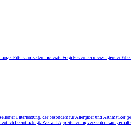
langer Filterstandzeiten moderate Folgekosten bei überzeugender Filter
zellenter Filterleistung, der besonders für Allergiker und Asthmatiker 
tlich beeinträchtigt. Wer auf App-Steuerung verzichten kann, erhält e