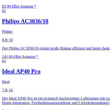
83,90 €
Bei Amazon *
#
2
Philips AC3036/10
Philips
8.8
/ 10
Der Philips AC3036/10 reinigt große Räume effizient und bietet dank 
241,00 €
Bei Amazon *
#
3
Ideal AP40 Pro
Ideal
7.8
/ 10
Der Ideal AP40 Pro ist ein technisch hochwertiger Luftreiniger mit ex
Home-Integration, Fernbedienungsprobleme und Lieferkettenmängel deu