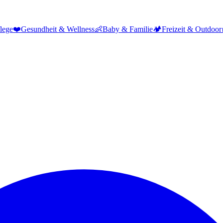
lege
❤️
Gesundheit & Wellness
👶
Baby & Familie
🏕️
Freizeit & Outdoor