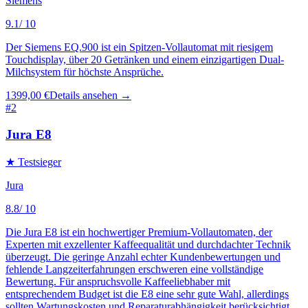
Siemens
9.1
/ 10
Der Siemens EQ.900 ist ein Spitzen-Vollautomat mit riesigem
Touchdisplay, über 20 Getränken und einem einzigartigen Dual-
Milchsystem für höchste Ansprüche.
1399,00 €
Details ansehen →
#
2
Jura E8
★ Testsieger
Jura
8.8
/ 10
Die Jura E8 ist ein hochwertiger Premium-Vollautomaten, der
Experten mit exzellenter Kaffeequalität und durchdachter Technik
überzeugt. Die geringe Anzahl echter Kundenbewertungen und
fehlende Langzeiterfahrungen erschweren eine vollständige
Bewertung. Für anspruchsvolle Kaffeeliebhaber mit
entsprechendem Budget ist die E8 eine sehr gute Wahl, allerdings
sollten Wartungskosten und Reparaturabhängigkeit berücksichtigt