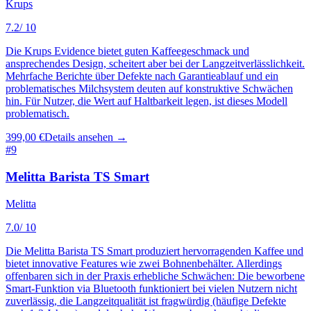
Krups
7.2
/ 10
Die Krups Evidence bietet guten Kaffeegeschmack und
ansprechendes Design, scheitert aber bei der Langzeitverlässlichkeit.
Mehrfache Berichte über Defekte nach Garantieablauf und ein
problematisches Milchsystem deuten auf konstruktive Schwächen
hin. Für Nutzer, die Wert auf Haltbarkeit legen, ist dieses Modell
problematisch.
399,00 €
Details ansehen →
#
9
Melitta Barista TS Smart
Melitta
7.0
/ 10
Die Melitta Barista TS Smart produziert hervorragenden Kaffee und
bietet innovative Features wie zwei Bohnenbehälter. Allerdings
offenbaren sich in der Praxis erhebliche Schwächen: Die beworbene
Smart-Funktion via Bluetooth funktioniert bei vielen Nutzern nicht
zuverlässig, die Langzeitqualität ist fragwürdig (häufige Defekte