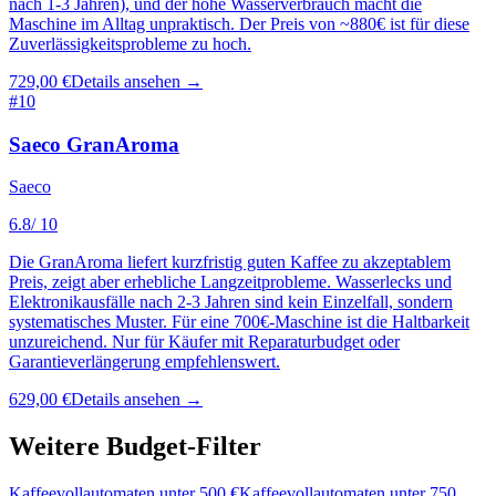
nach 1-3 Jahren), und der hohe Wasserverbrauch macht die
Maschine im Alltag unpraktisch. Der Preis von ~880€ ist für diese
Zuverlässigkeitsprobleme zu hoch.
729,00 €
Details ansehen →
#
10
Saeco GranAroma
Saeco
6.8
/ 10
Die GranAroma liefert kurzfristig guten Kaffee zu akzeptablem
Preis, zeigt aber erhebliche Langzeitprobleme. Wasserlecks und
Elektronikausfälle nach 2-3 Jahren sind kein Einzelfall, sondern
systematisches Muster. Für eine 700€-Maschine ist die Haltbarkeit
unzureichend. Nur für Käufer mit Reparaturbudget oder
Garantieverlängerung empfehlenswert.
629,00 €
Details ansehen →
Weitere Budget-Filter
Kaffeevollautomaten
unter
500
€
Kaffeevollautomaten
unter
750