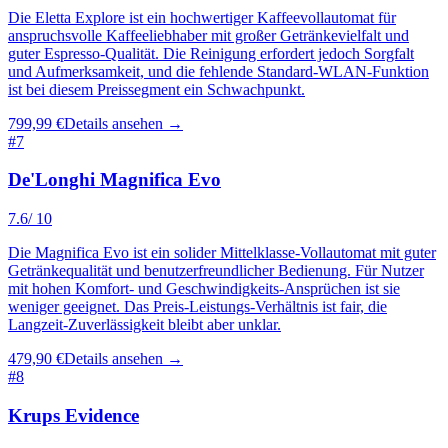
Die Eletta Explore ist ein hochwertiger Kaffeevollautomat für
anspruchsvolle Kaffeeliebhaber mit großer Getränkevielfalt und
guter Espresso-Qualität. Die Reinigung erfordert jedoch Sorgfalt
und Aufmerksamkeit, und die fehlende Standard-WLAN-Funktion
ist bei diesem Preissegment ein Schwachpunkt.
799,99 €
Details ansehen →
#
7
De'Longhi Magnifica Evo
7.6
/ 10
Die Magnifica Evo ist ein solider Mittelklasse-Vollautomat mit guter
Getränkequalität und benutzerfreundlicher Bedienung. Für Nutzer
mit hohen Komfort- und Geschwindigkeits-Ansprüchen ist sie
weniger geeignet. Das Preis-Leistungs-Verhältnis ist fair, die
Langzeit-Zuverlässigkeit bleibt aber unklar.
479,90 €
Details ansehen →
#
8
Krups Evidence