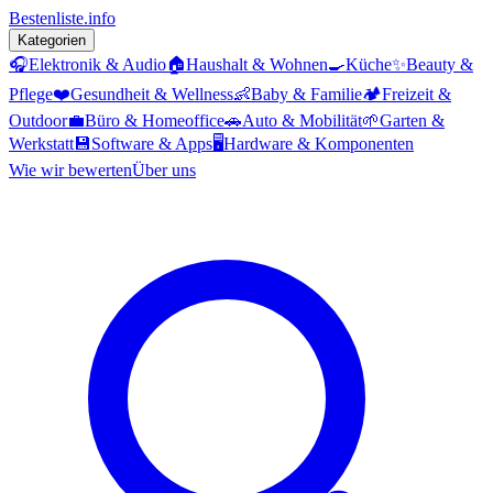
Bestenliste
.info
Kategorien
🎧
Elektronik & Audio
🏠
Haushalt & Wohnen
🍳
Küche
✨
Beauty &
Pflege
❤️
Gesundheit & Wellness
👶
Baby & Familie
🏕️
Freizeit &
Outdoor
💼
Büro & Homeoffice
🚗
Auto & Mobilität
🌱
Garten &
Werkstatt
💾
Software & Apps
🖥️
Hardware & Komponenten
Wie wir bewerten
Über uns