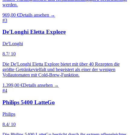
werden.
969,00 €
Details ansehen →
#
3
De'Longhi Eletta Explore
De'Longhi
8.7
/ 10
Die De'Longhi Eletta Explore bietet mit über 40 Rezepten die
größte Getränkevielfalt und begeistert als einer der wenigen
Vollautomaten mit Cold-Brew-Funktion.
1.399,00 €
Details ansehen →
#
4
Philips 5400 LatteGo
Philips
8.4
/ 10
Die Philips 5400 LatteGo besticht durch ihr extrem pflegeleichtes