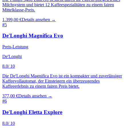
Milchsystem und bietet 12 Kaffeespezialitäten zu einem fairen
Mittelklasse-Preis.
1.399,00 €
Details ansehen →
#
5
De'Longhi Magnifica Evo
Preis-Leistung
De'Longhi
8.0
/ 10
Die De'Longhi Magnifica Evo ist ein kompakter und zuverlässiger
Kaffeevollautomat, der Einsteigern ein überzeugendes
Kaffeeerlebnis zu einem fairen Preis bietet.
377,00 €
Details ansehen →
#
6
De'Longhi Eletta Explore
8.0
/ 10