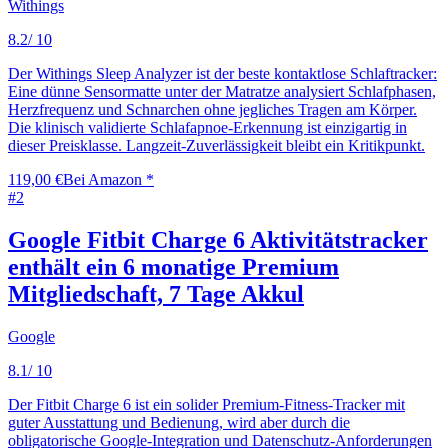
Withings
8.2
/ 10
Der Withings Sleep Analyzer ist der beste kontaktlose Schlaftracker:
Eine dünne Sensormatte unter der Matratze analysiert Schlafphasen,
Herzfrequenz und Schnarchen ohne jegliches Tragen am Körper.
Die klinisch validierte Schlafapnoe-Erkennung ist einzigartig in
dieser Preisklasse. Langzeit-Zuverlässigkeit bleibt ein Kritikpunkt.
119,00 €
Bei Amazon *
#
2
Google Fitbit Charge 6 Aktivitätstracker
enthält ein 6 monatige Premium
Mitgliedschaft, 7 Tage Akkul
Google
8.1
/ 10
Der Fitbit Charge 6 ist ein solider Premium-Fitness-Tracker mit
guter Ausstattung und Bedienung, wird aber durch die
obligatorische Google-Integration und Datenschutz-Anforderungen