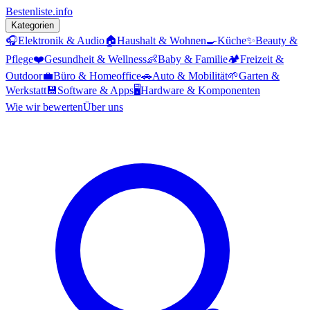
Bestenliste
.info
Kategorien
🎧
Elektronik & Audio
🏠
Haushalt & Wohnen
🍳
Küche
✨
Beauty &
Pflege
❤️
Gesundheit & Wellness
👶
Baby & Familie
🏕️
Freizeit &
Outdoor
💼
Büro & Homeoffice
🚗
Auto & Mobilität
🌱
Garten &
Werkstatt
💾
Software & Apps
🖥️
Hardware & Komponenten
Wie wir bewerten
Über uns