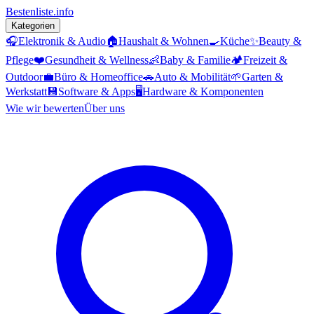
Bestenliste
.info
Kategorien
🎧
Elektronik & Audio
🏠
Haushalt & Wohnen
🍳
Küche
✨
Beauty &
Pflege
❤️
Gesundheit & Wellness
👶
Baby & Familie
🏕️
Freizeit &
Outdoor
💼
Büro & Homeoffice
🚗
Auto & Mobilität
🌱
Garten &
Werkstatt
💾
Software & Apps
🖥️
Hardware & Komponenten
Wie wir bewerten
Über uns