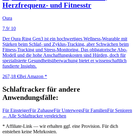
Herzfrequenz- und Fitnesstr
Oura
7.9
/ 10
Der Oura Ring Gen3 ist ein hochwertiges Wellness-Wearable mit
Stärken beim Schlaf- und Zyklus-Tracking, aber Schwächen beim
Fitness-Tracking und Stress-Monitoring. Das obligatorische Abo-
Modell und die hohe Anschaffungskosten sind Hürden, doch für
spezialisierte Gesundheitsüberwachung bietet er wissenschaftlich
fundierte Insights.
267,18 €
Bei Amazon *
Schlaftracker
für andere
Anwendungsfälle:
Für
Einsteiger
Für
Zuhause
Für
Unterwegs
Für
Familien
Für
Senioren
← Alle
Schlaftracker
vergleichen
* Affiliate-Link — wir erhalten ggf. eine Provision. Für dich
entstehen keine Mehrkosten.