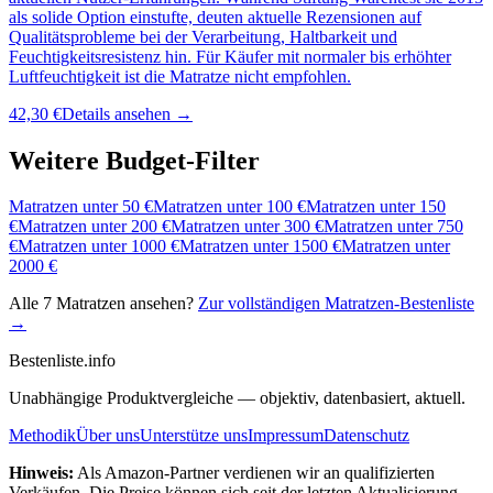
als solide Option einstufte, deuten aktuelle Rezensionen auf
Qualitätsprobleme bei der Verarbeitung, Haltbarkeit und
Feuchtigkeitsresistenz hin. Für Käufer mit normaler bis erhöhter
Luftfeuchtigkeit ist die Matratze nicht empfohlen.
42,30 €
Details ansehen →
Weitere Budget-Filter
Matratzen
unter
50
€
Matratzen
unter
100
€
Matratzen
unter
150
€
Matratzen
unter
200
€
Matratzen
unter
300
€
Matratzen
unter
750
€
Matratzen
unter
1000
€
Matratzen
unter
1500
€
Matratzen
unter
2000
€
Alle
7
Matratzen
ansehen?
Zur vollständigen
Matratzen
-Bestenliste
→
Bestenliste
.info
Unabhängige Produktvergleiche — objektiv, datenbasiert, aktuell.
Methodik
Über uns
Unterstütze uns
Impressum
Datenschutz
Hinweis:
Als Amazon-Partner verdienen wir an qualifizierten
Verkäufen. Die Preise können sich seit der letzten Aktualisierung