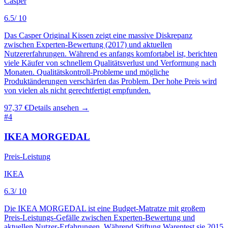
Casper
6.5
/ 10
Das Casper Original Kissen zeigt eine massive Diskrepanz
zwischen Experten-Bewertung (2017) und aktuellen
Nutzererfahrungen. Während es anfangs komfortabel ist, berichten
viele Käufer von schnellem Qualitätsverlust und Verformung nach
Monaten. Qualitätskontroll-Probleme und mögliche
Produktänderungen verschärfen das Problem. Der hohe Preis wird
von vielen als nicht gerechtfertigt empfunden.
97,37 €
Details ansehen →
#
4
IKEA MORGEDAL
Preis-Leistung
IKEA
6.3
/ 10
Die IKEA MORGEDAL ist eine Budget-Matratze mit großem
Preis-Leistungs-Gefälle zwischen Experten-Bewertung und
aktuellen Nutzer-Erfahrungen. Während Stiftung Warentest sie 2015