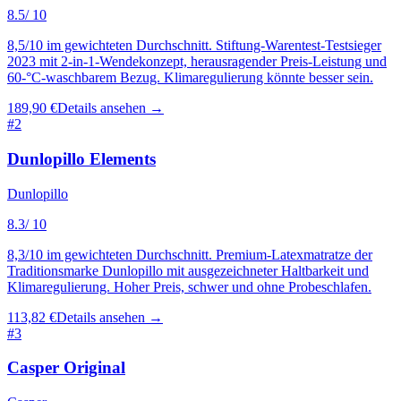
8.5
/ 10
8,5/10 im gewichteten Durchschnitt. Stiftung-Warentest-Testsieger
2023 mit 2-in-1-Wendekonzept, herausragender Preis-Leistung und
60-°C-waschbarem Bezug. Klimaregulierung könnte besser sein.
189,90 €
Details ansehen →
#
2
Dunlopillo Elements
Dunlopillo
8.3
/ 10
8,3/10 im gewichteten Durchschnitt. Premium-Latexmatratze der
Traditionsmarke Dunlopillo mit ausgezeichneter Haltbarkeit und
Klimaregulierung. Hoher Preis, schwer und ohne Probeschlafen.
113,82 €
Details ansehen →
#
3
Casper Original