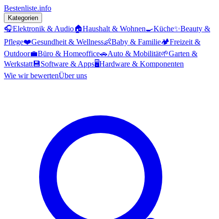
Bestenliste
.info
Kategorien
🎧
Elektronik & Audio
🏠
Haushalt & Wohnen
🍳
Küche
✨
Beauty &
Pflege
❤️
Gesundheit & Wellness
👶
Baby & Familie
🏕️
Freizeit &
Outdoor
💼
Büro & Homeoffice
🚗
Auto & Mobilität
🌱
Garten &
Werkstatt
💾
Software & Apps
🖥️
Hardware & Komponenten
Wie wir bewerten
Über uns