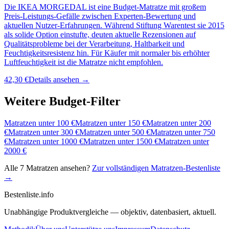
Die IKEA MORGEDAL ist eine Budget-Matratze mit großem
Preis-Leistungs-Gefälle zwischen Experten-Bewertung und
aktuellen Nutzer-Erfahrungen. Während Stiftung Warentest sie 2015
als solide Option einstufte, deuten aktuelle Rezensionen auf
Qualitätsprobleme bei der Verarbeitung, Haltbarkeit und
Feuchtigkeitsresistenz hin. Für Käufer mit normaler bis erhöhter
Luftfeuchtigkeit ist die Matratze nicht empfohlen.
42,30 €
Details ansehen →
Weitere Budget-Filter
Matratzen
unter
100
€
Matratzen
unter
150
€
Matratzen
unter
200
€
Matratzen
unter
300
€
Matratzen
unter
500
€
Matratzen
unter
750
€
Matratzen
unter
1000
€
Matratzen
unter
1500
€
Matratzen
unter
2000
€
Alle
7
Matratzen
ansehen?
Zur vollständigen
Matratzen
-Bestenliste
→
Bestenliste
.info
Unabhängige Produktvergleiche — objektiv, datenbasiert, aktuell.