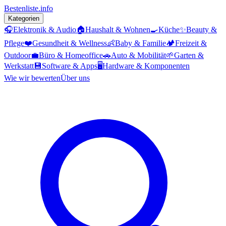
Bestenliste
.info
Kategorien
🎧
Elektronik & Audio
🏠
Haushalt & Wohnen
🍳
Küche
✨
Beauty &
Pflege
❤️
Gesundheit & Wellness
👶
Baby & Familie
🏕️
Freizeit &
Outdoor
💼
Büro & Homeoffice
🚗
Auto & Mobilität
🌱
Garten &
Werkstatt
💾
Software & Apps
🖥️
Hardware & Komponenten
Wie wir bewerten
Über uns