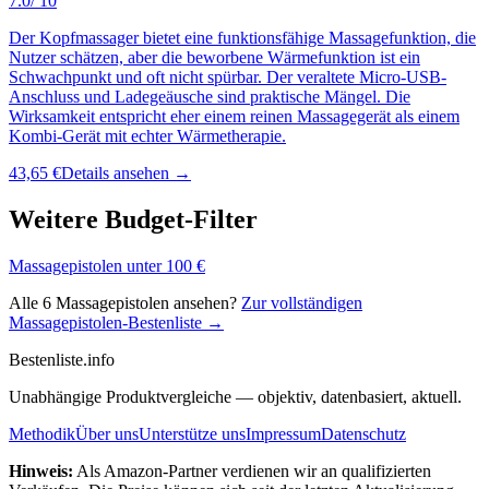
7.0
/ 10
Der Kopfmassager bietet eine funktionsfähige Massagefunktion, die
Nutzer schätzen, aber die beworbene Wärmefunktion ist ein
Schwachpunkt und oft nicht spürbar. Der veraltete Micro-USB-
Anschluss und Ladegeäusche sind praktische Mängel. Die
Wirksamkeit entspricht eher einem reinen Massagegerät als einem
Kombi-Gerät mit echter Wärmetherapie.
43,65 €
Details ansehen →
Weitere Budget-Filter
Massagepistolen
unter
100
€
Alle
6
Massagepistolen
ansehen?
Zur vollständigen
Massagepistolen
-Bestenliste →
Bestenliste
.info
Unabhängige Produktvergleiche — objektiv, datenbasiert, aktuell.
Methodik
Über uns
Unterstütze uns
Impressum
Datenschutz
Hinweis:
Als Amazon-Partner verdienen wir an qualifizierten