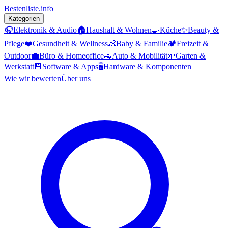
Bestenliste
.info
Kategorien
🎧
Elektronik & Audio
🏠
Haushalt & Wohnen
🍳
Küche
✨
Beauty &
Pflege
❤️
Gesundheit & Wellness
👶
Baby & Familie
🏕️
Freizeit &
Outdoor
💼
Büro & Homeoffice
🚗
Auto & Mobilität
🌱
Garten &
Werkstatt
💾
Software & Apps
🖥️
Hardware & Komponenten
Wie wir bewerten
Über uns