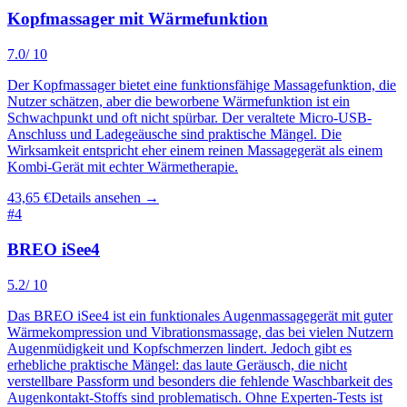
Kopfmassager mit Wärmefunktion
7.0
/ 10
Der Kopfmassager bietet eine funktionsfähige Massagefunktion, die
Nutzer schätzen, aber die beworbene Wärmefunktion ist ein
Schwachpunkt und oft nicht spürbar. Der veraltete Micro-USB-
Anschluss und Ladegeäusche sind praktische Mängel. Die
Wirksamkeit entspricht eher einem reinen Massagegerät als einem
Kombi-Gerät mit echter Wärmetherapie.
43,65 €
Details ansehen →
#
4
BREO iSee4
5.2
/ 10
Das BREO iSee4 ist ein funktionales Augenmassagegerät mit guter
Wärmekompression und Vibrationsmassage, das bei vielen Nutzern
Augenmüdigkeit und Kopfschmerzen lindert. Jedoch gibt es
erhebliche praktische Mängel: das laute Geräusch, die nicht
verstellbare Passform und besonders die fehlende Waschbarkeit des
Augenkontakt-Stoffs sind problematisch. Ohne Experten-Tests ist