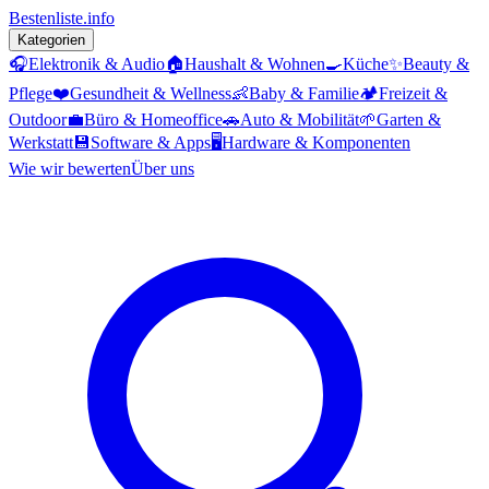
Bestenliste
.info
Kategorien
🎧
Elektronik & Audio
🏠
Haushalt & Wohnen
🍳
Küche
✨
Beauty &
Pflege
❤️
Gesundheit & Wellness
👶
Baby & Familie
🏕️
Freizeit &
Outdoor
💼
Büro & Homeoffice
🚗
Auto & Mobilität
🌱
Garten &
Werkstatt
💾
Software & Apps
🖥️
Hardware & Komponenten
Wie wir bewerten
Über uns