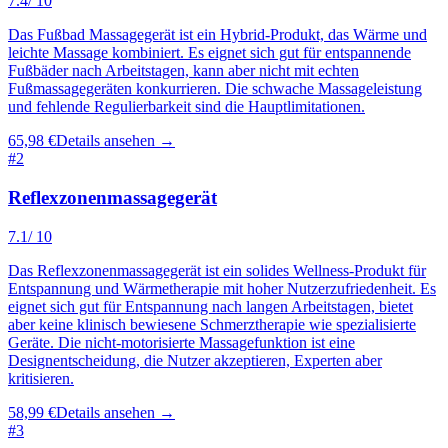
7.4
/ 10
Das Fußbad Massagegerät ist ein Hybrid-Produkt, das Wärme und
leichte Massage kombiniert. Es eignet sich gut für entspannende
Fußbäder nach Arbeitstagen, kann aber nicht mit echten
Fußmassagegeräten konkurrieren. Die schwache Massageleistung
und fehlende Regulierbarkeit sind die Hauptlimitationen.
65,98 €
Details ansehen →
#
2
Reflexzonenmassagegerät
7.1
/ 10
Das Reflexzonenmassagegerät ist ein solides Wellness-Produkt für
Entspannung und Wärmetherapie mit hoher Nutzerzufriedenheit. Es
eignet sich gut für Entspannung nach langen Arbeitstagen, bietet
aber keine klinisch bewiesene Schmerztherapie wie spezialisierte
Geräte. Die nicht-motorisierte Massagefunktion ist eine
Designentscheidung, die Nutzer akzeptieren, Experten aber
kritisieren.
58,99 €
Details ansehen →
#
3