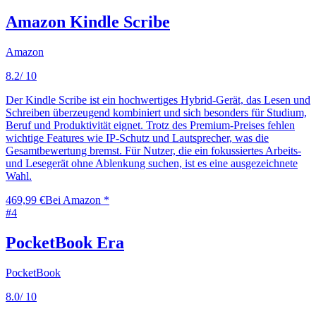
Amazon Kindle Scribe
Amazon
8.2
/ 10
Der Kindle Scribe ist ein hochwertiges Hybrid-Gerät, das Lesen und
Schreiben überzeugend kombiniert und sich besonders für Studium,
Beruf und Produktivität eignet. Trotz des Premium-Preises fehlen
wichtige Features wie IP-Schutz und Lautsprecher, was die
Gesamtbewertung bremst. Für Nutzer, die ein fokussiertes Arbeits-
und Lesegerät ohne Ablenkung suchen, ist es eine ausgezeichnete
Wahl.
469,99 €
Bei Amazon *
#
4
PocketBook Era
PocketBook
8.0
/ 10