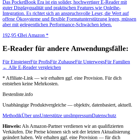
Das PocketBook Era ist ein solider, hochwertiger E-Reader mit
guter Displayqualität und praktischen Features wie Onleihe-
Integration. Es richtet sich an anspruchsvolle Leser, die Wert auf
offene Ökosysteme und flexible Formatunterstützung legen, müssen
aber mit gelegentlichen Performance-Schwächen leben.
192,95 €
Bei Amazon *
E-Reader
für andere Anwendungsfälle:
Für
Einsteiger
Für
Profis
Für
Zuhause
Für
Unterwegs
Für
Familien
← Alle
E-Reader
vergleichen
* Affiliate-Link — wir erhalten ggf. eine Provision. Für dich
entstehen keine Mehrkosten.
Bestenliste
.info
Unabhängige Produktvergleiche — objektiv, datenbasiert, aktuell.
Methodik
Über uns
Unterstütze uns
Impressum
Datenschutz
Hinweis:
Als Amazon-Partner verdienen wir an qualifizierten
Verkäufen. Die Preise können sich seit der letzten Aktualisierung
geändert haben. Wir erhalten ggf. eine Provision — für dich