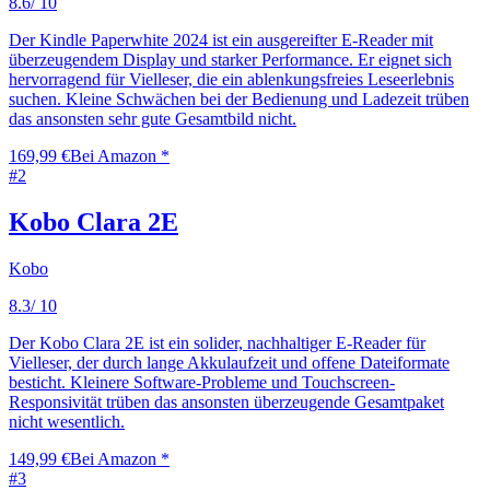
8.6
/ 10
Der Kindle Paperwhite 2024 ist ein ausgereifter E-Reader mit
überzeugendem Display und starker Performance. Er eignet sich
hervorragend für Vielleser, die ein ablenkungsfreies Leseerlebnis
suchen. Kleine Schwächen bei der Bedienung und Ladezeit trüben
das ansonsten sehr gute Gesamtbild nicht.
169,99 €
Bei Amazon *
#
2
Kobo Clara 2E
Kobo
8.3
/ 10
Der Kobo Clara 2E ist ein solider, nachhaltiger E-Reader für
Vielleser, der durch lange Akkulaufzeit und offene Dateiformate
besticht. Kleinere Software-Probleme und Touchscreen-
Responsivität trüben das ansonsten überzeugende Gesamtpaket
nicht wesentlich.
149,99 €
Bei Amazon *
#
3