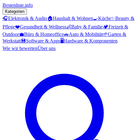
Bestenliste
.info
Kategorien
🎧
Elektronik & Audio
🏠
Haushalt & Wohnen
🍳
Küche
✨
Beauty &
Pflege
❤️
Gesundheit & Wellness
👶
Baby & Familie
🏕️
Freizeit &
Outdoor
💼
Büro & Homeoffice
🚗
Auto & Mobilität
🌱
Garten &
Werkstatt
💾
Software & Apps
🖥️
Hardware & Komponenten
Wie wir bewerten
Über uns