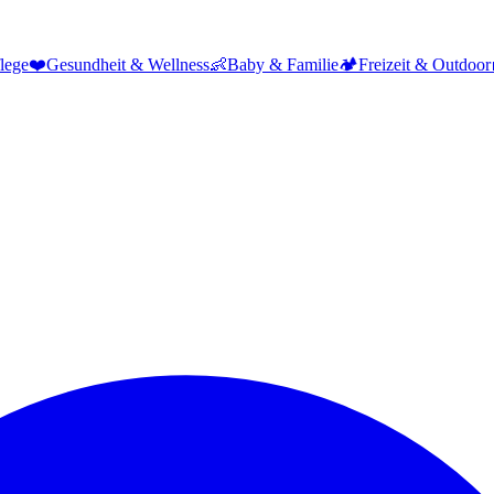
lege
❤️
Gesundheit & Wellness
👶
Baby & Familie
🏕️
Freizeit & Outdoor