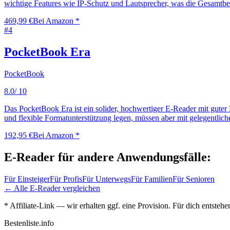
wichtige Features wie IP-Schutz und Lautsprecher, was die Gesamtbew
469,99 €
Bei Amazon *
#
4
PocketBook Era
PocketBook
8.0
/ 10
Das PocketBook Era ist ein solider, hochwertiger E-Reader mit guter 
und flexible Formatunterstützung legen, müssen aber mit gelegentli
192,95 €
Bei Amazon *
E-Reader
für andere Anwendungsfälle:
Für
Einsteiger
Für
Profis
Für
Unterwegs
Für
Familien
Für
Senioren
← Alle
E-Reader
vergleichen
* Affiliate-Link — wir erhalten ggf. eine Provision. Für dich entsteh
Bestenliste
.info