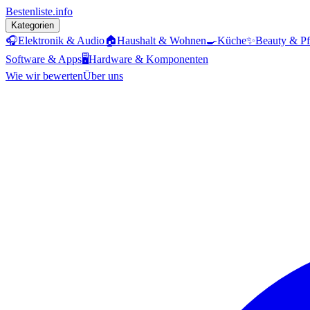
Bestenliste
.info
Kategorien
🎧
Elektronik & Audio
🏠
Haushalt & Wohnen
🍳
Küche
✨
Beauty & Pf
Software & Apps
🖥️
Hardware & Komponenten
Wie wir bewerten
Über uns