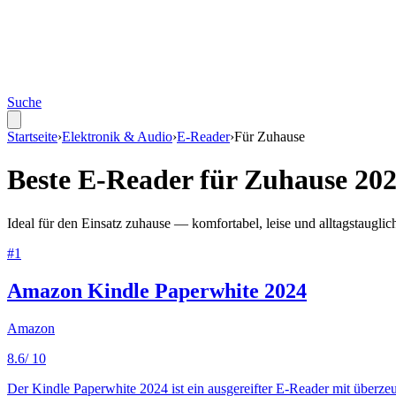
Suche
Startseite
›
Elektronik & Audio
›
E-Reader
›
Für
Zuhause
Beste
E-Reader
für
Zuhause
202
Ideal für den Einsatz zuhause — komfortabel, leise und alltagstauglic
#
1
Amazon Kindle Paperwhite 2024
Amazon
8.6
/ 10
Der Kindle Paperwhite 2024 ist ein ausgereifter E-Reader mit überzeu