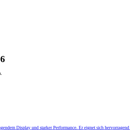
6
h.
gendem Display und starker Performance. Er eignet sich hervorragend fü