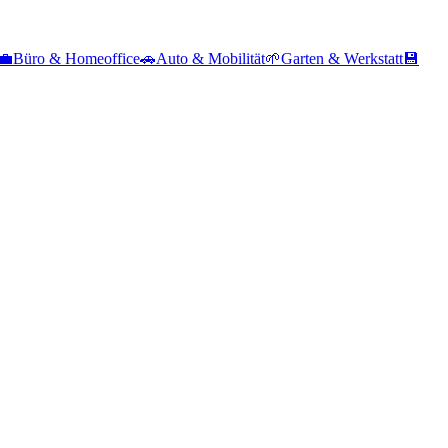
💼
Büro & Homeoffice
🚗
Auto & Mobilität
🌱
Garten & Werkstatt
💾