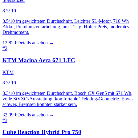
Specialized
8.5
/ 10
8,5/10 im gewichteten Durchschnitt. Leichter SL-Motor, 710 Wh
Akku, Premium-Verarbeitung, nur 21 kg. Hoher Preis, moderates
Drehmoment.
12,82 €
Details ansehen →
#
2
KTM Macina Aera 671 LFC
KTM
8.3
/ 10
8,3/10 im gewichteten Durchschnitt. Bosch CX Gen5 mit 671 Wh,
volle StVZO-Ausstattung, komfortable Trekking-Geometrie. Etwas
schwer, Bremsen könnten stärker sein.
32,99 €
Details ansehen →
#
3
Cube Reaction Hybrid Pro 750