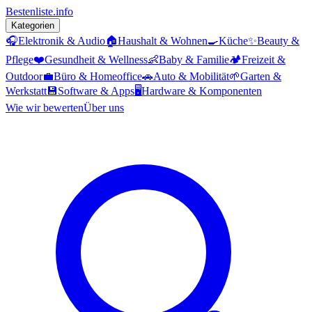
Bestenliste
.info
Kategorien
🎧
Elektronik & Audio
🏠
Haushalt & Wohnen
🍳
Küche
✨
Beauty &
Pflege
❤️
Gesundheit & Wellness
👶
Baby & Familie
🏕️
Freizeit &
Outdoor
💼
Büro & Homeoffice
🚗
Auto & Mobilität
🌱
Garten &
Werkstatt
💾
Software & Apps
🖥️
Hardware & Komponenten
Wie wir bewerten
Über uns