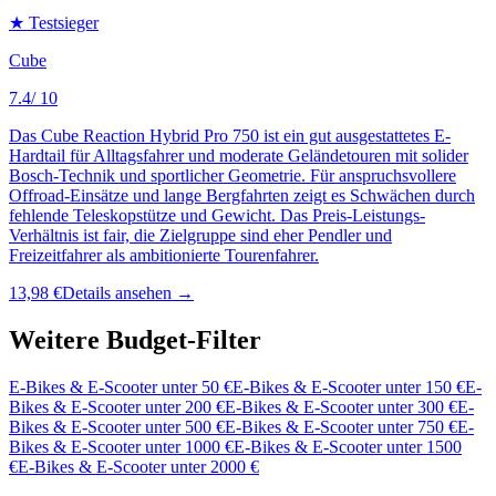
★ Testsieger
Cube
7.4
/ 10
Das Cube Reaction Hybrid Pro 750 ist ein gut ausgestattetes E-
Hardtail für Alltagsfahrer und moderate Geländetouren mit solider
Bosch-Technik und sportlicher Geometrie. Für anspruchsvollere
Offroad-Einsätze und lange Bergfahrten zeigt es Schwächen durch
fehlende Teleskopstütze und Gewicht. Das Preis-Leistungs-
Verhältnis ist fair, die Zielgruppe sind eher Pendler und
Freizeitfahrer als ambitionierte Tourenfahrer.
13,98 €
Details ansehen →
Weitere Budget-Filter
E-Bikes & E-Scooter
unter
50
€
E-Bikes & E-Scooter
unter
150
€
E-
Bikes & E-Scooter
unter
200
€
E-Bikes & E-Scooter
unter
300
€
E-
Bikes & E-Scooter
unter
500
€
E-Bikes & E-Scooter
unter
750
€
E-
Bikes & E-Scooter
unter
1000
€
E-Bikes & E-Scooter
unter
1500
€
E-Bikes & E-Scooter
unter
2000
€