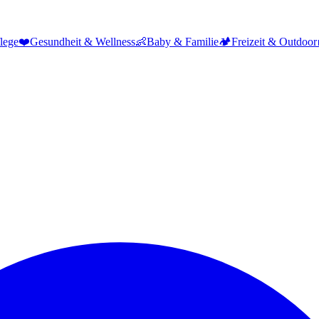
lege
❤️
Gesundheit & Wellness
👶
Baby & Familie
🏕️
Freizeit & Outdoor