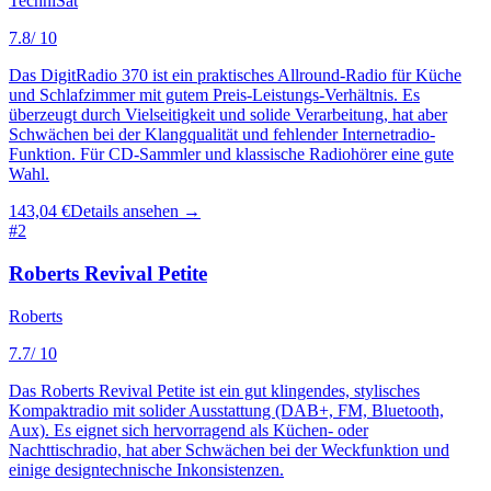
TechniSat
7.8
/ 10
Das DigitRadio 370 ist ein praktisches Allround-Radio für Küche
und Schlafzimmer mit gutem Preis-Leistungs-Verhältnis. Es
überzeugt durch Vielseitigkeit und solide Verarbeitung, hat aber
Schwächen bei der Klangqualität und fehlender Internetradio-
Funktion. Für CD-Sammler und klassische Radiohörer eine gute
Wahl.
143,04 €
Details ansehen →
#
2
Roberts Revival Petite
Roberts
7.7
/ 10
Das Roberts Revival Petite ist ein gut klingendes, stylisches
Kompaktradio mit solider Ausstattung (DAB+, FM, Bluetooth,
Aux). Es eignet sich hervorragend als Küchen- oder
Nachttischradio, hat aber Schwächen bei der Weckfunktion und
einige designtechnische Inkonsistenzen.