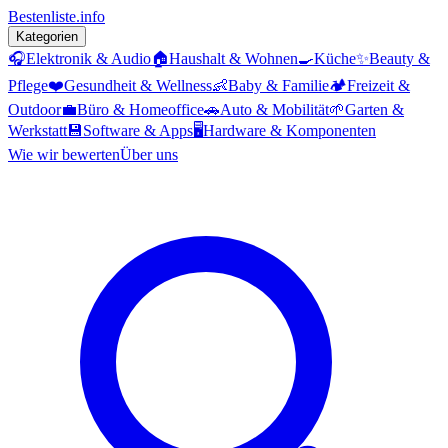
Bestenliste
.info
Kategorien
🎧
Elektronik & Audio
🏠
Haushalt & Wohnen
🍳
Küche
✨
Beauty &
Pflege
❤️
Gesundheit & Wellness
👶
Baby & Familie
🏕️
Freizeit &
Outdoor
💼
Büro & Homeoffice
🚗
Auto & Mobilität
🌱
Garten &
Werkstatt
💾
Software & Apps
🖥️
Hardware & Komponenten
Wie wir bewerten
Über uns