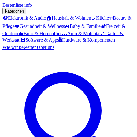
Bestenliste
.info
Kategorien
🎧
Elektronik & Audio
🏠
Haushalt & Wohnen
🍳
Küche
✨
Beauty &
Pflege
❤️
Gesundheit & Wellness
👶
Baby & Familie
🏕️
Freizeit &
Outdoor
💼
Büro & Homeoffice
🚗
Auto & Mobilität
🌱
Garten &
Werkstatt
💾
Software & Apps
🖥️
Hardware & Komponenten
Wie wir bewerten
Über uns