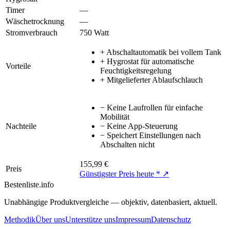
Timer
—
Wäschetrocknung
—
Stromverbrauch
750 Watt
+
Abschaltautomatik bei vollem Tank
+
Hygrostat für automatische
Vorteile
Feuchtigkeitsregelung
+
Mitgelieferter Ablaufschlauch
−
Keine Laufrollen für einfache
Mobilität
Nachteile
−
Keine App-Steuerung
−
Speichert Einstellungen nach
Abschalten nicht
155,99 €
Preis
Günstigster Preis heute * ↗
Bestenliste
.info
Unabhängige Produktvergleiche — objektiv, datenbasiert, aktuell.
Methodik
Über uns
Unterstütze uns
Impressum
Datenschutz