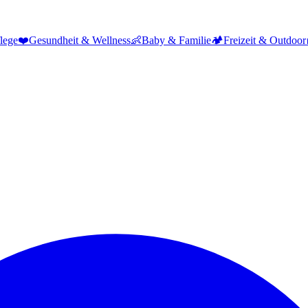
lege
❤️
Gesundheit & Wellness
👶
Baby & Familie
🏕️
Freizeit & Outdoor