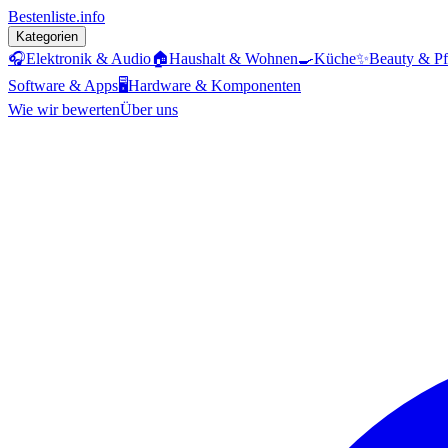
Bestenliste
.info
Kategorien
🎧
Elektronik & Audio
🏠
Haushalt & Wohnen
🍳
Küche
✨
Beauty & Pf
Software & Apps
🖥️
Hardware & Komponenten
Wie wir bewerten
Über uns