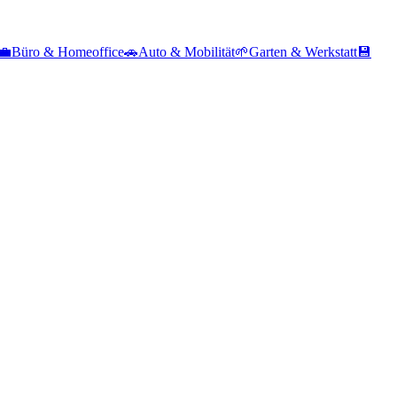
💼
Büro & Homeoffice
🚗
Auto & Mobilität
🌱
Garten & Werkstatt
💾