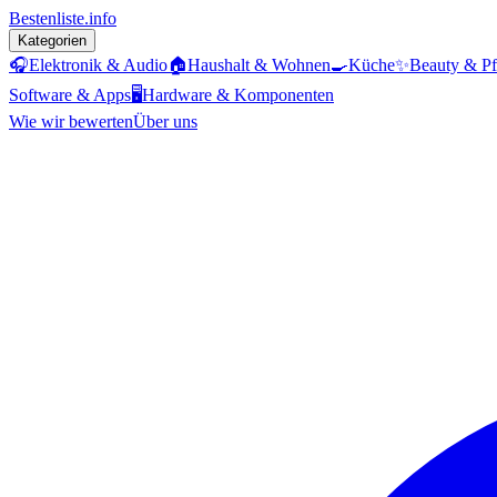
Bestenliste
.info
Kategorien
🎧
Elektronik & Audio
🏠
Haushalt & Wohnen
🍳
Küche
✨
Beauty & Pf
Software & Apps
🖥️
Hardware & Komponenten
Wie wir bewerten
Über uns