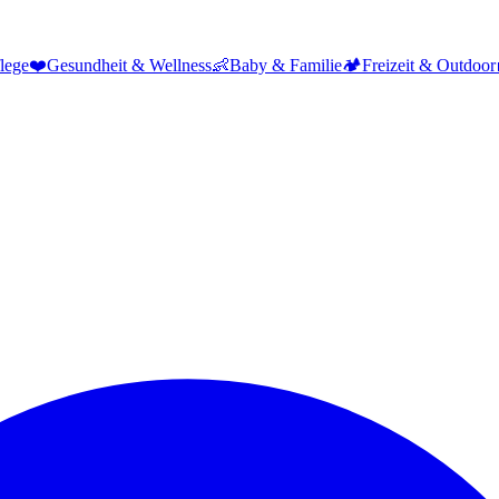
lege
❤️
Gesundheit & Wellness
👶
Baby & Familie
🏕️
Freizeit & Outdoor