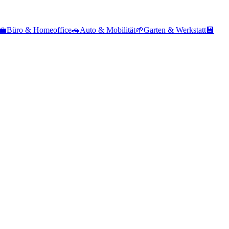
💼
Büro & Homeoffice
🚗
Auto & Mobilität
🌱
Garten & Werkstatt
💾