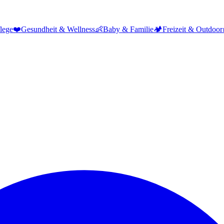
lege
❤️
Gesundheit & Wellness
👶
Baby & Familie
🏕️
Freizeit & Outdoor