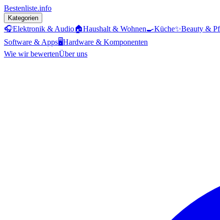
Bestenliste
.info
Kategorien
🎧
Elektronik & Audio
🏠
Haushalt & Wohnen
🍳
Küche
✨
Beauty & Pf
Software & Apps
🖥️
Hardware & Komponenten
Wie wir bewerten
Über uns