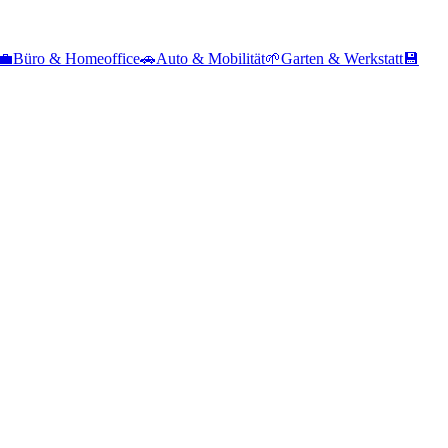
💼
Büro & Homeoffice
🚗
Auto & Mobilität
🌱
Garten & Werkstatt
💾