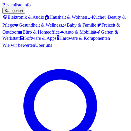
Bestenliste
.info
Kategorien
🎧
Elektronik & Audio
🏠
Haushalt & Wohnen
🍳
Küche
✨
Beauty &
Pflege
❤️
Gesundheit & Wellness
👶
Baby & Familie
🏕️
Freizeit &
Outdoor
💼
Büro & Homeoffice
🚗
Auto & Mobilität
🌱
Garten &
Werkstatt
💾
Software & Apps
🖥️
Hardware & Komponenten
Wie wir bewerten
Über uns