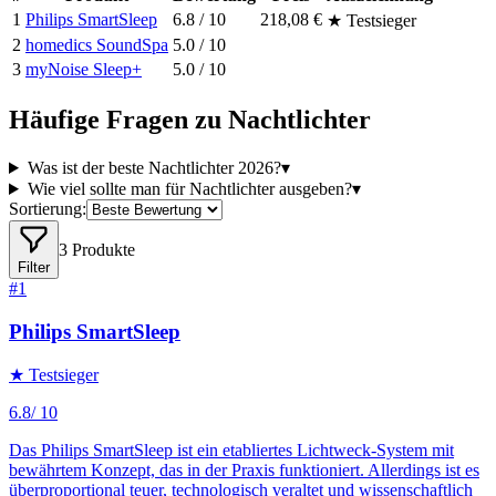
1
Philips SmartSleep
6.8
/ 10
218,08 €
★ Testsieger
2
homedics SoundSpa
5.0
/ 10
3
myNoise Sleep+
5.0
/ 10
Häufige Fragen zu
Nachtlichter
Was ist der beste Nachtlichter 2026?
▾
Wie viel sollte man für Nachtlichter ausgeben?
▾
Sortierung:
3
Produkte
Filter
#
1
Philips SmartSleep
★ Testsieger
6.8
/ 10
Das Philips SmartSleep ist ein etabliertes Lichtweck-System mit
bewährtem Konzept, das in der Praxis funktioniert. Allerdings ist es
überproportional teuer, technologisch veraltet und wissenschaftlich