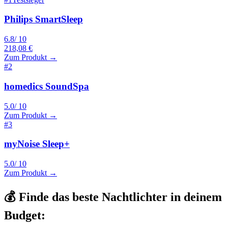
Philips SmartSleep
6.8
/ 10
218,08 €
Zum Produkt →
#
2
homedics SoundSpa
5.0
/ 10
Zum Produkt →
#
3
myNoise Sleep+
5.0
/ 10
Zum Produkt →
💰 Finde das beste
Nachtlichter
in deinem
Budget: