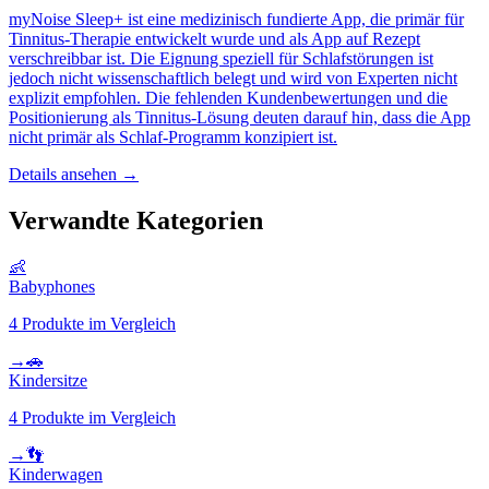
myNoise Sleep+ ist eine medizinisch fundierte App, die primär für
Tinnitus-Therapie entwickelt wurde und als App auf Rezept
verschreibbar ist. Die Eignung speziell für Schlafstörungen ist
jedoch nicht wissenschaftlich belegt und wird von Experten nicht
explizit empfohlen. Die fehlenden Kundenbewertungen und die
Positionierung als Tinnitus-Lösung deuten darauf hin, dass die App
nicht primär als Schlaf-Programm konzipiert ist.
Details ansehen →
Verwandte Kategorien
👶
Babyphones
4
Produkte im Vergleich
→
🚗
Kindersitze
4
Produkte im Vergleich
→
👣
Kinderwagen