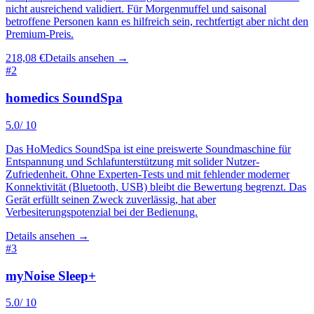
nicht ausreichend validiert. Für Morgenmuffel und saisonal
betroffene Personen kann es hilfreich sein, rechtfertigt aber nicht den
Premium-Preis.
218,08 €
Details ansehen →
#
2
homedics SoundSpa
5.0
/ 10
Das HoMedics SoundSpa ist eine preiswerte Soundmaschine für
Entspannung und Schlafunterstützung mit solider Nutzer-
Zufriedenheit. Ohne Experten-Tests und mit fehlender moderner
Konnektivität (Bluetooth, USB) bleibt die Bewertung begrenzt. Das
Gerät erfüllt seinen Zweck zuverlässig, hat aber
Verbesiterungspotenzial bei der Bedienung.
Details ansehen →
#
3
myNoise Sleep+
5.0
/ 10