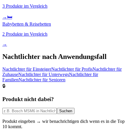
3
Produkte im Vergleich
→
🛏️
Babybetten & Reisebetten
2
Produkte im Vergleich
→
Nachtlichter
nach Anwendungsfall
Nachtlichter
für
Einsteiger
Nachtlichter
für
Profis
Nachtlichter
für
Zuhause
Nachtlichter
für
Unterwegs
Nachtlichter
für
Familien
Nachtlichter
für
Senioren
🔒
Produkt nicht dabei?
Suchen
Produkt eingeben → wir benachrichtigen dich wenn es in die Top
10 kommt.