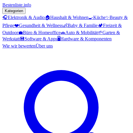
Bestenliste
.info
Kategorien
🎧
Elektronik & Audio
🏠
Haushalt & Wohnen
🍳
Küche
✨
Beauty &
Pflege
❤️
Gesundheit & Wellness
👶
Baby & Familie
🏕️
Freizeit &
Outdoor
💼
Büro & Homeoffice
🚗
Auto & Mobilität
🌱
Garten &
Werkstatt
💾
Software & Apps
🖥️
Hardware & Komponenten
Wie wir bewerten
Über uns