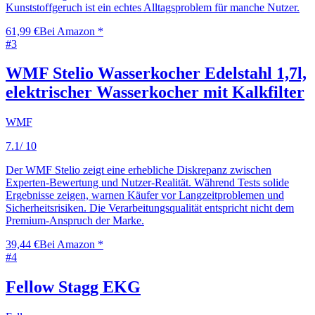
Kunststoffgeruch ist ein echtes Alltagsproblem für manche Nutzer.
61,99 €
Bei Amazon *
#
3
WMF Stelio Wasserkocher Edelstahl 1,7l,
elektrischer Wasserkocher mit Kalkfilter
WMF
7.1
/ 10
Der WMF Stelio zeigt eine erhebliche Diskrepanz zwischen
Experten-Bewertung und Nutzer-Realität. Während Tests solide
Ergebnisse zeigen, warnen Käufer vor Langzeitproblemen und
Sicherheitsrisiken. Die Verarbeitungsqualität entspricht nicht dem
Premium-Anspruch der Marke.
39,44 €
Bei Amazon *
#
4
Fellow Stagg EKG