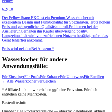
Fellow
6.2
/ 10
Der Fellow Stagg EKG ist ein Premium-Wasserkocher mit
exzellentem Design und Funktionalität für Spezialisten. Trotz hohem
Preis und gelegentlichen Qualitätskontroll-Problemen bei der
Auslieferung erhalten ihn Käufer überwiegend positiv.
Langzeitqualität wird von zufriedenen Nutzern bestätigt, sofern das
Gerät fehlerfrei ankommt.
Preis wird geladen
Bei Amazon *
Wasserkocher
für andere
Anwendungsfälle:
Für
Einsteiger
Für
Profis
Für
Zuhause
Für
Unterwegs
Für
Familien
← Alle
Wasserkocher
vergleichen
* Affiliate-Link — wir erhalten ggf. eine Provision. Für dich
entstehen keine Mehrkosten.
Bestenliste
.info
Unabhängige Produktvergleiche — objektiv, datenbasiert, aktuell.