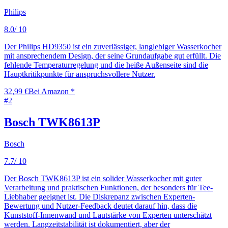
Philips
8.0
/ 10
Der Philips HD9350 ist ein zuverlässiger, langlebiger Wasserkocher
mit ansprechendem Design, der seine Grundaufgabe gut erfüllt. Die
fehlende Temperaturregelung und die heiße Außenseite sind die
Hauptkritikpunkte für anspruchsvollere Nutzer.
32,99 €
Bei Amazon *
#
2
Bosch TWK8613P
Bosch
7.7
/ 10
Der Bosch TWK8613P ist ein solider Wasserkocher mit guter
Verarbeitung und praktischen Funktionen, der besonders für Tee-
Liebhaber geeignet ist. Die Diskrepanz zwischen Experten-
Bewertung und Nutzer-Feedback deutet darauf hin, dass die
Kunststoff-Innenwand und Lautstärke von Experten unterschätzt
werden. Langzeitstabilität ist dokumentiert, aber der