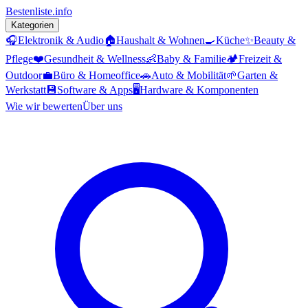
Bestenliste
.info
Kategorien
🎧
Elektronik & Audio
🏠
Haushalt & Wohnen
🍳
Küche
✨
Beauty &
Pflege
❤️
Gesundheit & Wellness
👶
Baby & Familie
🏕️
Freizeit &
Outdoor
💼
Büro & Homeoffice
🚗
Auto & Mobilität
🌱
Garten &
Werkstatt
💾
Software & Apps
🖥️
Hardware & Komponenten
Wie wir bewerten
Über uns