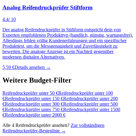
Analog Reifendruckprüfer Stiftform
4.4
/ 10
Der analog Reifendruckprüfer in Stiftform entspricht dem von
Experten empfohlenen Produkttyp (handlich, günstig, wartungsfrei).
Allerdings fehlen völlig Kundenerfahrungen und ein spezifischer
Produkttest, um die Messgenauigkeit und Zuverlässigkeit zu
bewerten. Die analoge Anzeige ist ein Nachteil gegenüber
modernen digitalen Alternativen.
5,59 €
Details ansehen →
Weitere Budget-Filter
Reifendruckprüfer
unter
50
€
Reifendruckprüfer
unter
100
€
Reifendruckprüfer
unter
150
€
Reifendruckprüfer
unter
200
€
Reifendruckprüfer
unter
300
€
Reifendruckprüfer
unter
500
€
Reifendruckprüfer
unter
750
€
Reifendruckprüfer
unter
1500
€
Reifendruckprüfer
unter
2000
€
Alle
4
Reifendruckprüfer
ansehen?
Zur vollständigen
Reifendruckprüfer
-Bestenliste →