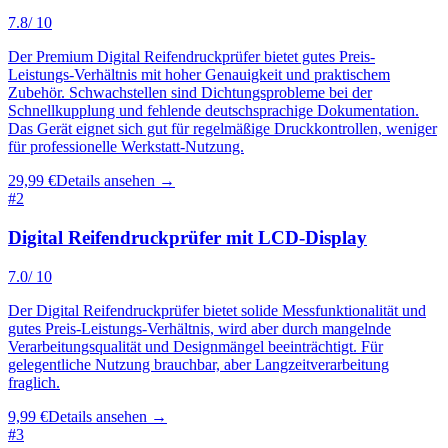
7.8
/ 10
Der Premium Digital Reifendruckprüfer bietet gutes Preis-
Leistungs-Verhältnis mit hoher Genauigkeit und praktischem
Zubehör. Schwachstellen sind Dichtungsprobleme bei der
Schnellkupplung und fehlende deutschsprachige Dokumentation.
Das Gerät eignet sich gut für regelmäßige Druckkontrollen, weniger
für professionelle Werkstatt-Nutzung.
29,99 €
Details ansehen →
#
2
Digital Reifendruckprüfer mit LCD-Display
7.0
/ 10
Der Digital Reifendruckprüfer bietet solide Messfunktionalität und
gutes Preis-Leistungs-Verhältnis, wird aber durch mangelnde
Verarbeitungsqualität und Designmängel beeinträchtigt. Für
gelegentliche Nutzung brauchbar, aber Langzeitverarbeitung
fraglich.
9,99 €
Details ansehen →
#
3