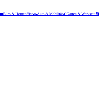
💼
Büro & Homeoffice
🚗
Auto & Mobilität
🌱
Garten & Werkstatt
💾