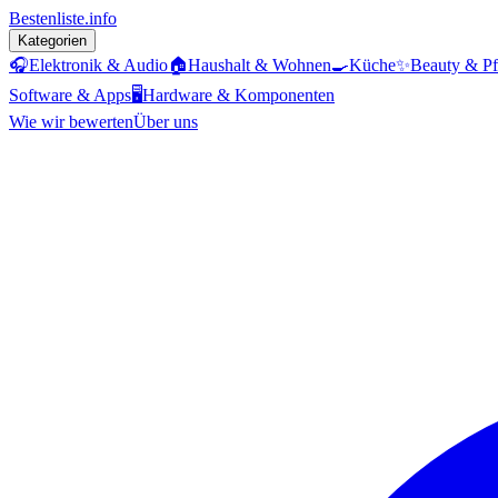
Bestenliste
.info
Kategorien
🎧
Elektronik & Audio
🏠
Haushalt & Wohnen
🍳
Küche
✨
Beauty & Pf
Software & Apps
🖥️
Hardware & Komponenten
Wie wir bewerten
Über uns