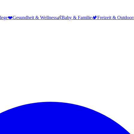
lege
❤️
Gesundheit & Wellness
👶
Baby & Familie
🏕️
Freizeit & Outdoor