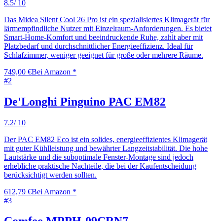
8.5
/ 10
Das Midea Silent Cool 26 Pro ist ein spezialisiertes Klimagerät für
lärmempfindliche Nutzer mit Einzelraum-Anforderungen. Es bietet
Smart-Home-Komfort und beeindruckende Ruhe, zahlt aber mit
Platzbedarf und durchschnittlicher Energieeffizienz. Ideal für
Schlafzimmer, weniger geeignet für große oder mehrere Räume.
749,00 €
Bei Amazon *
#
2
De'Longhi Pinguino PAC EM82
7.2
/ 10
Der PAC EM82 Eco ist ein solides, energieeffizientes Klimagerät
mit guter Kühlleistung und bewährter Langzeitstabilität. Die hohe
Lautstärke und die suboptimale Fenster-Montage sind jedoch
erhebliche praktische Nachteile, die bei der Kaufentscheidung
berücksichtigt werden sollten.
612,79 €
Bei Amazon *
#
3