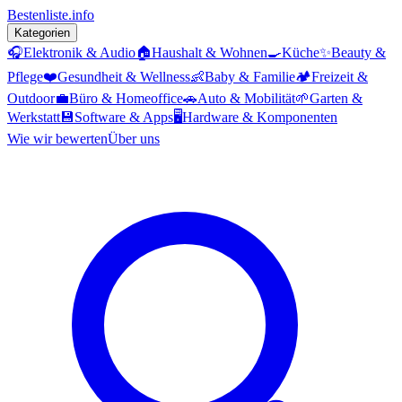
Bestenliste
.info
Kategorien
🎧
Elektronik & Audio
🏠
Haushalt & Wohnen
🍳
Küche
✨
Beauty &
Pflege
❤️
Gesundheit & Wellness
👶
Baby & Familie
🏕️
Freizeit &
Outdoor
💼
Büro & Homeoffice
🚗
Auto & Mobilität
🌱
Garten &
Werkstatt
💾
Software & Apps
🖥️
Hardware & Komponenten
Wie wir bewerten
Über uns