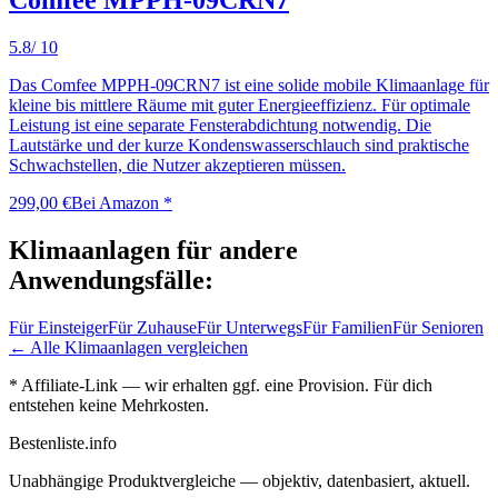
Comfee MPPH-09CRN7
5.8
/ 10
Das Comfee MPPH-09CRN7 ist eine solide mobile Klimaanlage für
kleine bis mittlere Räume mit guter Energieeffizienz. Für optimale
Leistung ist eine separate Fensterabdichtung notwendig. Die
Lautstärke und der kurze Kondenswasserschlauch sind praktische
Schwachstellen, die Nutzer akzeptieren müssen.
299,00 €
Bei Amazon *
Klimaanlagen
für andere
Anwendungsfälle:
Für
Einsteiger
Für
Zuhause
Für
Unterwegs
Für
Familien
Für
Senioren
← Alle
Klimaanlagen
vergleichen
* Affiliate-Link — wir erhalten ggf. eine Provision. Für dich
entstehen keine Mehrkosten.
Bestenliste
.info
Unabhängige Produktvergleiche — objektiv, datenbasiert, aktuell.