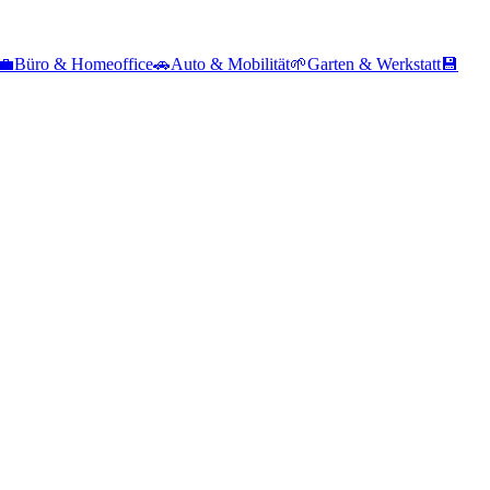
💼
Büro & Homeoffice
🚗
Auto & Mobilität
🌱
Garten & Werkstatt
💾