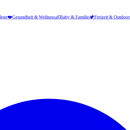
lege
❤️
Gesundheit & Wellness
👶
Baby & Familie
🏕️
Freizeit & Outdoor