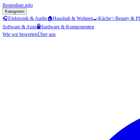
Bestenliste
.info
Kategorien
🎧
Elektronik & Audio
🏠
Haushalt & Wohnen
🍳
Küche
✨
Beauty & Pf
Software & Apps
🖥️
Hardware & Komponenten
Wie wir bewerten
Über uns