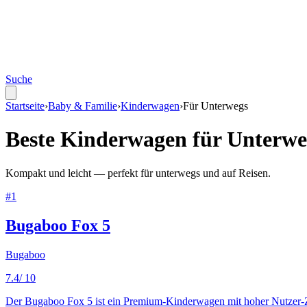
Suche
Startseite
›
Baby & Familie
›
Kinderwagen
›
Für
Unterwegs
Beste
Kinderwagen
für
Unterwe
Kompakt und leicht — perfekt für unterwegs und auf Reisen.
#
1
Bugaboo Fox 5
Bugaboo
7.4
/ 10
Der Bugaboo Fox 5 ist ein Premium-Kinderwagen mit hoher Nutzer-Zuf