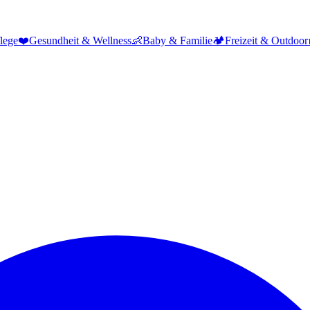
lege
❤️
Gesundheit & Wellness
👶
Baby & Familie
🏕️
Freizeit & Outdoor