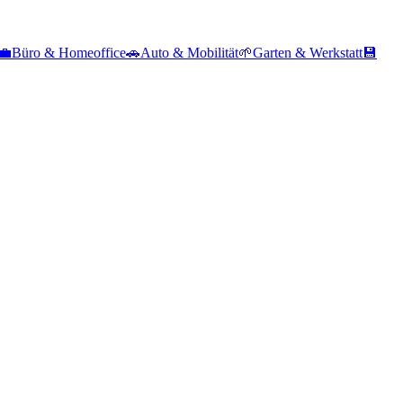
💼
Büro & Homeoffice
🚗
Auto & Mobilität
🌱
Garten & Werkstatt
💾