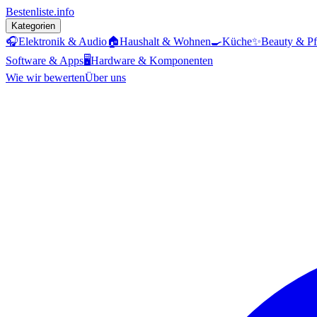
Bestenliste
.info
Kategorien
🎧
Elektronik & Audio
🏠
Haushalt & Wohnen
🍳
Küche
✨
Beauty & Pf
Software & Apps
🖥️
Hardware & Komponenten
Wie wir bewerten
Über uns