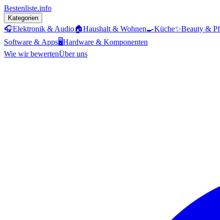
Bestenliste
.info
Kategorien
🎧
Elektronik & Audio
🏠
Haushalt & Wohnen
🍳
Küche
✨
Beauty & Pf
Software & Apps
🖥️
Hardware & Komponenten
Wie wir bewerten
Über uns