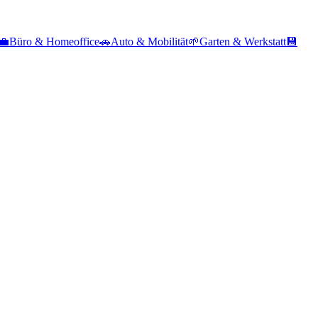
💼
Büro & Homeoffice
🚗
Auto & Mobilität
🌱
Garten & Werkstatt
💾