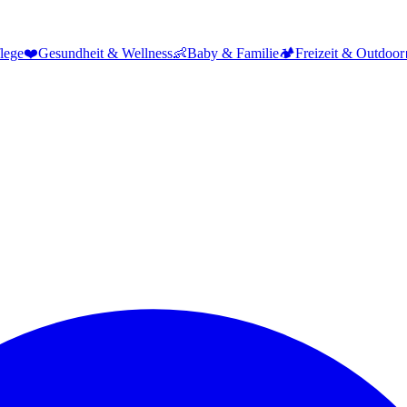
lege
❤️
Gesundheit & Wellness
👶
Baby & Familie
🏕️
Freizeit & Outdoor