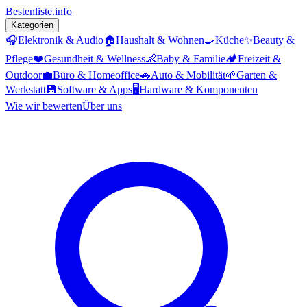
Bestenliste
.info
Kategorien
🎧
Elektronik & Audio
🏠
Haushalt & Wohnen
🍳
Küche
✨
Beauty &
Pflege
❤️
Gesundheit & Wellness
👶
Baby & Familie
🏕️
Freizeit &
Outdoor
💼
Büro & Homeoffice
🚗
Auto & Mobilität
🌱
Garten &
Werkstatt
💾
Software & Apps
🖥️
Hardware & Komponenten
Wie wir bewerten
Über uns