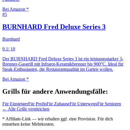
Bei Amazon *
#
5
BURNHARD Fred Deluxe Series 3
Burnhard
9.1
/ 10
Der BURNHARD Fred Deluxe Series 3 ist ein leistungsstarker 3-
Brenner-Gasgrill mit Infrarot-Keramikbrenner bis 900°C. Ideal für
Steak-Enthusiasten, die Restaurantqualität im Garten wollen.
Bei Amazon *
Grills
für andere Anwendungsfälle:
Für
Einsteiger
Für
Profis
Für
Zuhause
Für
Unterwegs
Für
Senioren
← Alle
Grills
vergleichen
* Affiliate-Link — wir erhalten ggf. eine Provision. Für dich
entstehen keine Mehrkosten.