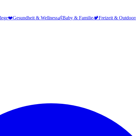
lege
❤️
Gesundheit & Wellness
👶
Baby & Familie
🏕️
Freizeit & Outdoor