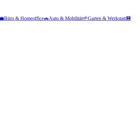
💼
Büro & Homeoffice
🚗
Auto & Mobilität
🌱
Garten & Werkstatt
💾