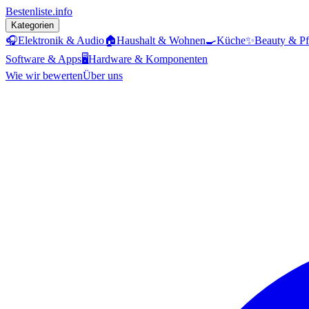
Bestenliste
.info
Kategorien
🎧
Elektronik & Audio
🏠
Haushalt & Wohnen
🍳
Küche
✨
Beauty & Pf
Software & Apps
🖥️
Hardware & Komponenten
Wie wir bewerten
Über uns