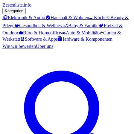
Bestenliste
.info
Kategorien
🎧
Elektronik & Audio
🏠
Haushalt & Wohnen
🍳
Küche
✨
Beauty &
Pflege
❤️
Gesundheit & Wellness
👶
Baby & Familie
🏕️
Freizeit &
Outdoor
💼
Büro & Homeoffice
🚗
Auto & Mobilität
🌱
Garten &
Werkstatt
💾
Software & Apps
🖥️
Hardware & Komponenten
Wie wir bewerten
Über uns