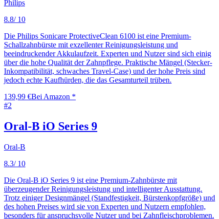
Philips
8.8
/ 10
Die Philips Sonicare ProtectiveClean 6100 ist eine Premium-
Schallzahnbürste mit exzellenter Reinigungsleistung und
beeindruckender Akkulaufzeit. Experten und Nutzer sind sich einig
über die hohe Qualität der Zahnpflege. Praktische Mängel (Stecker-
Inkompatibilität, schwaches Travel-Case) und der hohe Preis sind
jedoch echte Kaufhürden, die das Gesamturteil trüben.
139,99 €
Bei Amazon *
#
2
Oral-B iO Series 9
Oral-B
8.3
/ 10
Die Oral-B iO Series 9 ist eine Premium-Zahnbürste mit
überzeugender Reinigungsleistung und intelligenter Ausstattung.
Trotz einiger Designmängel (Standfestigkeit, Bürstenkopfgröße) und
des hohen Preises wird sie von Experten und Nutzern empfohlen,
besonders für anspruchsvolle Nutzer und bei Zahnfleischproblemen.