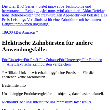
Die Oral-B iO Series 7 bietet innovative Technologie und
hervorragende Reinigungsleistung, wird aber durch Akku-Defekte,
hohe Betriebskosten und fragwürdigen App-Mehrwert belastet. Das
Preis-Leistungs-Verhältnis ist für eine Zahnbürste mit bekannten
Langzeitproblemen ungünstig.
189,00 €
Bei Amazon *
Elektrische Zahnbürsten
für andere
Anwendungsfälle:
Für
Einsteiger
Für
Profis
Für
Zuhause
Für
Unterwegs
Für
Familien
← Alle
Elektrische Zahnbürsten
vergleichen
* Affiliate-Link — wir erhalten ggf. eine Provision. Für dich
entstehen keine Mehrkosten.
Bestenliste
.info
Unabhängige Produktvergleiche — objektiv, datenbasiert, aktuell.
Methodik
Über uns
Unterstütze uns
Impressum
Datenschutz