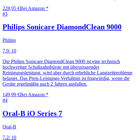
228,95 €
Bei Amazon *
#
3
Philips Sonicare DiamondClean 9000
Philips
7.9
/ 10
Die Philips Sonicare DiamondClean 9000 ist eine technisch
hochwertige Schallzahnbürste mit überzeugender
Reinigungsleistung, wird aber durch erhebliche Langzeitprobleme
belastet. Das Preis-Leistungs-Verhältnis ist fragwürdig, wenn die
Geräte regelmäßig nach 2 Jahren ausfallen.
149,99 €
Bei Amazon *
#
4
Oral-B iO Series 7
Oral-B
7.2
/ 10