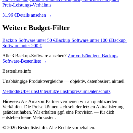
Preis-Leistungs-Verhältnis.
31,96 €
Details ansehen →
Weitere Budget-Filter
Backup-Software
unter
50
€
Backup-Software
unter
100
€
Backup-
Software
unter
200
€
Alle
3
Backup-Software
ansehen?
Zur vollständigen
Backup-
Software
-Bestenliste →
Bestenliste
.info
Unabhängige Produktvergleiche — objektiv, datenbasiert, aktuell.
Methodik
Über uns
Unterstütze uns
Impressum
Datenschutz
Hinweis:
Als Amazon-Partner verdienen wir an qualifizierten
Verkäufen. Die Preise können sich seit der letzten Aktualisierung
geändert haben. Wir erhalten ggf. eine Provision — für dich
entstehen keine Mehrkosten.
©
2026
Bestenliste.info. Alle Rechte vorbehalten.