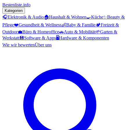
Bestenliste
.info
Kategorien
🎧
Elektronik & Audio
🏠
Haushalt & Wohnen
🍳
Küche
✨
Beauty &
Pflege
❤️
Gesundheit & Wellness
👶
Baby & Familie
🏕️
Freizeit &
Outdoor
💼
Büro & Homeoffice
🚗
Auto & Mobilität
🌱
Garten &
Werkstatt
💾
Software & Apps
🖥️
Hardware & Komponenten
Wie wir bewerten
Über uns