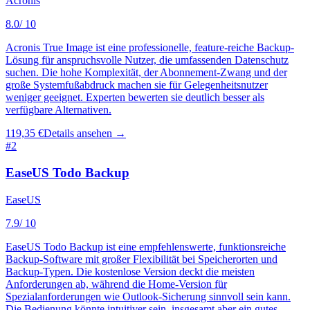
Acronis
8.0
/ 10
Acronis True Image ist eine professionelle, feature-reiche Backup-
Lösung für anspruchsvolle Nutzer, die umfassenden Datenschutz
suchen. Die hohe Komplexität, der Abonnement-Zwang und der
große Systemfußabdruck machen sie für Gelegenheitsnutzer
weniger geeignet. Experten bewerten sie deutlich besser als
verfügbare Alternativen.
119,35 €
Details ansehen →
#
2
EaseUS Todo Backup
EaseUS
7.9
/ 10
EaseUS Todo Backup ist eine empfehlenswerte, funktionsreiche
Backup-Software mit großer Flexibilität bei Speicherorten und
Backup-Typen. Die kostenlose Version deckt die meisten
Anforderungen ab, während die Home-Version für
Spezialanforderungen wie Outlook-Sicherung sinnvoll sein kann.
Die Bedienung könnte intuitiver sein, insgesamt aber ein gutes