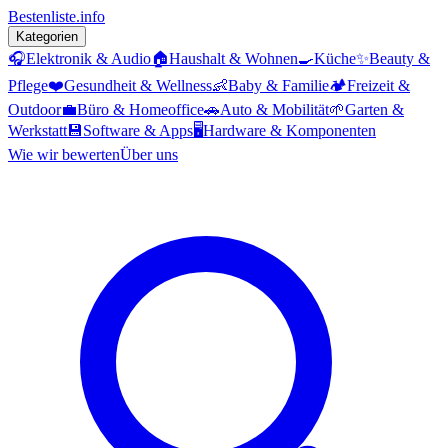
Bestenliste
.info
Kategorien
🎧
Elektronik & Audio
🏠
Haushalt & Wohnen
🍳
Küche
✨
Beauty &
Pflege
❤️
Gesundheit & Wellness
👶
Baby & Familie
🏕️
Freizeit &
Outdoor
💼
Büro & Homeoffice
🚗
Auto & Mobilität
🌱
Garten &
Werkstatt
💾
Software & Apps
🖥️
Hardware & Komponenten
Wie wir bewerten
Über uns