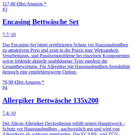
117,80 €
Bei Amazon *
#
3
Encasing Bettwäsche Set
7.7
/ 10
Das Encasing-Set bietet zertifizierten Schutz vor Hausstaubmilben
zu attraktivem Preis und zeigt in der Praxis gute Wirksamkeit.
Verarbeitungs- und Passformprobleme bei einzelnen Komponenten
sowie fehlende aktuelle unabhängige Tests mindern die
Gesamtbewertung. Für Allergiker mit Hausstaubmilben-Sensibilität
dennoch eine empfehlenswerte Option.
76,98 €
Bei Amazon *
#
4
Allergiker Bettwäsche 135x200
7.4
/ 10
Der Allcon Allergiker Deckenbezug erfüllt seinen Hauptzweck -
Schutz vor Hausstaubmilben - nachweislich gut und wird von
Allergikern als wirksam empfunden. Die ECARF- und TÜV-