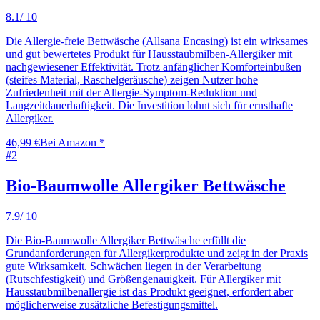
8.1
/ 10
Die Allergie-freie Bettwäsche (Allsana Encasing) ist ein wirksames
und gut bewertetes Produkt für Hausstaubmilben-Allergiker mit
nachgewiesener Effektivität. Trotz anfänglicher Komforteinbußen
(steifes Material, Raschelgeräusche) zeigen Nutzer hohe
Zufriedenheit mit der Allergie-Symptom-Reduktion und
Langzeitdauerhaftigkeit. Die Investition lohnt sich für ernsthafte
Allergiker.
46,99 €
Bei Amazon *
#
2
Bio-Baumwolle Allergiker Bettwäsche
7.9
/ 10
Die Bio-Baumwolle Allergiker Bettwäsche erfüllt die
Grundanforderungen für Allergikerprodukte und zeigt in der Praxis
gute Wirksamkeit. Schwächen liegen in der Verarbeitung
(Rutschfestigkeit) und Größengenauigkeit. Für Allergiker mit
Hausstaubmilbenallergie ist das Produkt geeignet, erfordert aber
möglicherweise zusätzliche Befestigungsmittel.